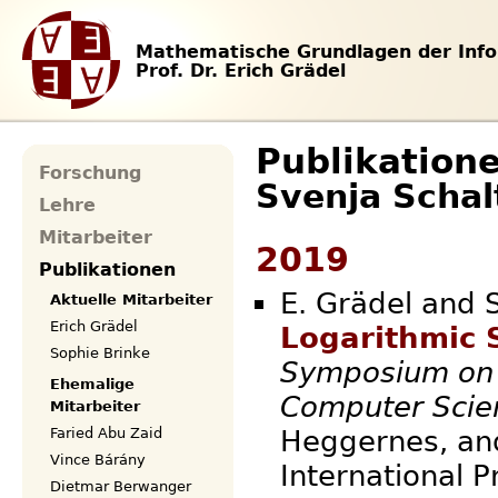
Mathematische Grundlagen der Info
Prof. Dr. Erich Grädel
Publikation
Forschung
Svenja Schal
Lehre
Mitarbeiter
2019
Publikationen
E. Grädel and S
Aktuelle Mitarbeiter
Erich Grädel
Logarithmic 
Sophie Brinke
Symposium on 
Ehemalige
Computer Scie
Mitarbeiter
Heggernes, and 
Faried Abu Zaid
Vince Bárány
International P
Dietmar Berwanger