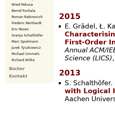
Wied Pakusa
Bernd Puchala
2015
Roman Rabinovich
Frederic Reinhardt
E. Grädel, Ł. K
Eric Rosen
Characterisi
Svenja Schalthöfer
First-Order I
Marc Spielmann
Jurek Tyszkiewicz
Annual ACM/IE
Michael Ummels
Science (LICS)
Richard Wilke
Bücher
2013
Kontakt
S. Schalthöfer.
with Logical 
Aachen Uni