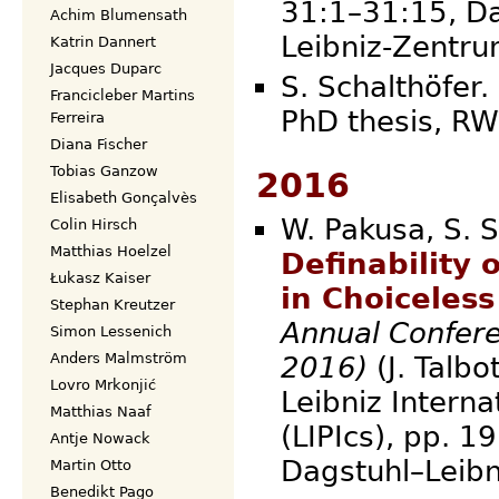
31:1–31:15, Da
Achim Blumensath
Leibniz-Zent
Katrin Dannert
Jacques Duparc
S. Schalthöfer.
Francicleber Martins
PhD thesis, 
Ferreira
Diana Fischer
Tobias Ganzow
2016
Elisabeth Gonçalvès
W. Pakusa, S. 
Colin Hirsch
Matthias Hoelzel
Definability
Łukasz Kaiser
in Choiceles
Stephan Kreutzer
Annual Confere
Simon Lessenich
Anders Malmström
2016)
(J. Talbo
Lovro Mrkonjić
Leibniz Interna
Matthias Naaf
(LIPIcs), pp. 
Antje Nowack
Dagstuhl–Leibn
Martin Otto
Benedikt Pago