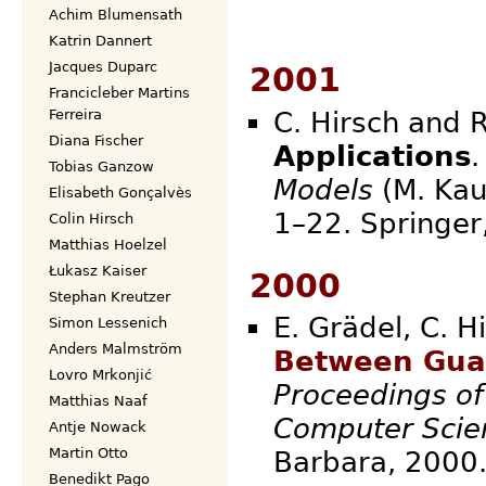
Achim Blumensath
Katrin Dannert
Jacques Duparc
2001
Francicleber Martins
C. Hirsch and R
Ferreira
Diana Fischer
Applications
.
Tobias Ganzow
Models
(M. Kau
Elisabeth Gonçalvès
1–22. Spri
Colin Hirsch
Matthias Hoelzel
Łukasz Kaiser
2000
Stephan Kreutzer
E. Grädel, C. H
Simon Lessenich
Anders Malmström
Between Gua
Lovro Mrkonjić
Proceedings of
Matthias Naaf
Computer Scie
Antje Nowack
Martin Otto
Barba
Benedikt Pago