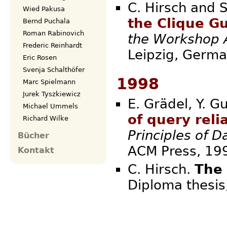
C. Hirsch and S
Wied Pakusa
the Clique G
Bernd Puchala
Roman Rabinovich
the Workshop 
Frederic Reinhardt
Leipzig, G
Eric Rosen
Svenja Schalthöfer
1998
Marc Spielmann
Jurek Tyszkiewicz
E. Grädel, Y. G
Michael Ummels
of query relia
Richard Wilke
Principles of 
Bücher
ACM Press
Kontakt
C. Hirsch.
The 
Diploma the