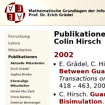
Mathematische Grundlagen der Info
Prof. Dr. Erich Grädel
Publikation
Forschung
Colin Hirsch
Lehre
Mitarbeiter
2002
Publikationen
E. Grädel, C. H
Aktuelle Mitarbeiter
Erich Grädel
Between Gua
Sophie Brinke
Transactions o
Ehemalige
418 – 
Mitarbeiter
Faried Abu Zaid
C. Hirsch.
Guar
Vince Bárány
Bisimulation
Dietmar Berwanger