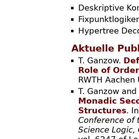
Deskriptive Ko
Fixpunktlogike
Hypertree Dec
Aktuelle Pub
T. Ganzow.
Def
Role of Orde
RWTH Aachen U
T. Ganzow and 
Monadic Seco
Structures
. I
Conference of 
Science Logic,