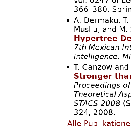
vol. 6247 of L
366–380. Sprin
A. Dermaku, T.
Musliu, and M.
Hypertree D
7th Mexican Int
Intelligence, 
T. Ganzow and 
Stronger tha
Proceedings of
Theoretical As
STACS 2008
(S
324, 2008.
Alle Publikation