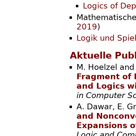
Logics of De
Mathematische 
2019
)
Logik und Spie
Aktuelle Pub
M. Hoelzel and
Fragment of 
and Logics w
in Computer S
A. Dawar, E. G
and Nonconv
Expansions o
Logic and Comp