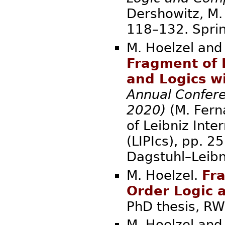
Dershowitz, M. 
118–132. Sprin
M. Hoelzel and
Fragment of 
and Logics w
Annual Confere
2020)
(M. Ferná
of Leibniz Inte
(LIPIcs), pp. 
Dagstuhl–Leibn
M. Hoelzel.
Fra
Order Logic 
PhD thesis, RW
M. Hoelzel and