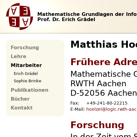
Mathematische Grundlagen der Info
Prof. Dr. Erich Grädel
Matthias Ho
Forschung
Lehre
Frühere Adr
Mitarbeiter
Mathematische G
Erich Grädel
Sophie Brinke
RWTH Aachen
Publikationen
D-52056 Aachen
Bücher
Fax:
+49-241-80-22215
Kontakt
E-Mail:
hoelzel@logic.rwth-aa
Forschung
In der Zeit vom