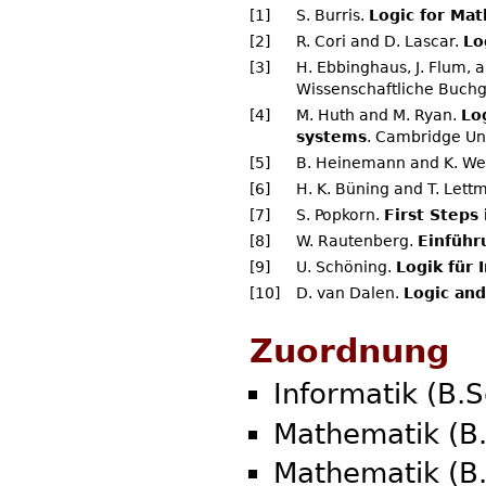
[1]
S. Burris.
Logic for Ma
[2]
R. Cori and D. Lascar.
Lo
[3]
H. Ebbinghaus, J. Flum,
Wissenschaftliche Buchg
[4]
M. Huth and M. Ryan.
Lo
systems
. Cambridge Uni
[5]
B. Heinemann and K. We
[6]
H. K. Büning and T. Lett
[7]
S. Popkorn.
First Steps
[8]
W. Rautenberg.
Einführ
[9]
U. Schöning.
Logik für 
[10]
D. van Dalen.
Logic and
Zuordnung
Informatik (B.
Mathematik (B
Mathematik (B