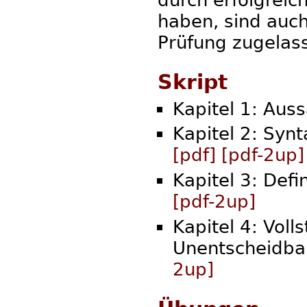
durch erfolgrei
haben, sind au
Prüfung zugelas
Skript
Kapitel 1: Aus
Kapitel 2: Syn
[pdf]
[pdf-2up]
Kapitel 3: Defi
[pdf-2up]
Kapitel 4: Vol
Unentscheidbar
2up]