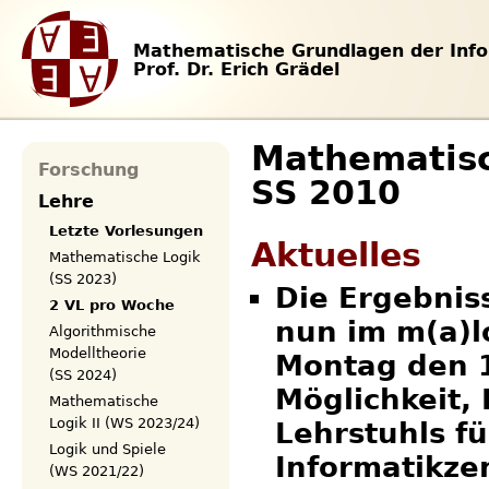
Mathematische Grundlagen der Info
Prof. Dr. Erich Grädel
Mathematisc
Forschung
SS 2010
Lehre
Letzte Vorlesungen
Aktuelles
Mathematische Logik
(SS 2023)
Die Ergebniss
2 VL pro Woche
nun im m(a)l
Algorithmische
Modelltheorie
Montag den 1
(SS 2024)
Möglichkeit,
Mathematische
Logik II (WS 2023/24)
Lehrstuhls fü
Logik und Spiele
Informatikze
(WS 2021/22)