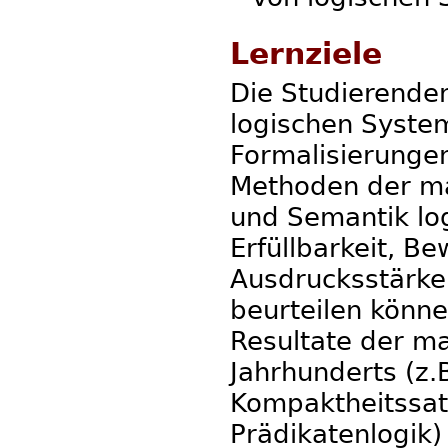
Lernziele
Die Studierenden
logischen System
Formalisierunge
Methoden der ma
und Semantik lo
Erfüllbarkeit, Be
Ausdrucksstärke
beurteilen könn
Resultate der m
Jahrhunderts (z.B
Kompaktheitssat
Prädikatenlogik)