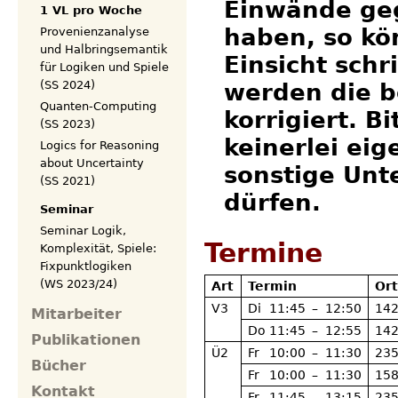
Einwände geg
1 VL pro Woche
haben, so kö
Provenienzanalyse
und Halbringsemantik
Einsicht
schri
für Logiken und Spiele
(SS 2024)
werden die b
Quanten-Computing
korrigiert. B
(SS 2023)
keinerlei ei
Logics for Reasoning
about Uncertainty
sonstige Unt
(SS 2021)
dürfen.
Seminar
Seminar Logik,
Termine
Komplexität, Spiele:
Fixpunktlogiken
(WS 2023/24)
Art
Termin
Or
V3
Di
11:45
–
12:50
142
Mitarbeiter
Do
11:45
–
12:55
142
Publikationen
Ü2
Fr
10:00
–
11:30
235
Bücher
Fr
10:00
–
11:30
158
Kontakt
Fr
11:45
–
13:15
235